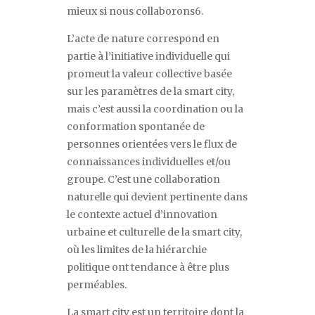
mieux si nous collaborons
6
.
L
’
acte de nature correspond en
partie à l
’
initiative individuelle qui
promeut la valeur collective basée
sur les paramètres de la
smart city
,
mais c
’
est aussi la coordination ou la
conformation spontanée de
personnes orientées vers le flux de
connaissances individuelles et/ou
groupe. C
’
est une collaboration
naturelle qui devient pertinente dans
le contexte actuel d
’
innovation
urbaine et culturelle de la
smart city
,
où les limites de la hiérarchie
politique ont tendance à être plus
perméables.
La
smart city
est un territoire dont la