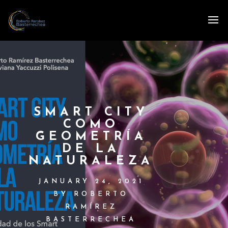
SMART CITY
COMO
GEOMETRÍA
DE LA
NATURALEZA
JANUARY 24, 2021
BY ROBERTO
RAMÍREZ
BASTERRECHEA