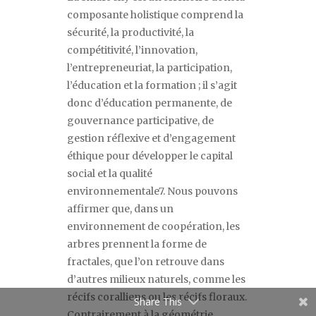
composante holistique comprend la
sécurité, la productivité, la
compétitivité, l
’
innovation,
l
’
entrepreneuriat, la participation,
l
’
éducation et la formation ; il s
’
agit
donc d
’
éducation permanente, de
gouvernance participative, de
gestion réflexive et d
’
engagement
éthique pour développer le capital
social et la qualité
environnementale
7
. Nous pouvons
affirmer que, dans un
environnement de coopération, les
arbres prennent la forme de
Facebook
fractales, que l
’
on retrouve dans
LinkedIn
d
’
autres milieux naturels, comme les
récifs coralliens ou les récifs floraux.
Share This
Contrairement à la géométrie