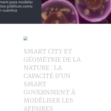
S
MART
C
ITY ET
G
É
OMÉTRIE DE LA
NATURE
: L
A
CAPACIT
É
D
’
UN
S
MART
G
OVERNMENT À
MOD
É
LISER LES
AFFAIRES