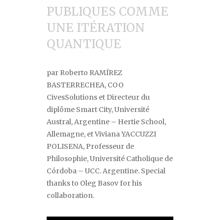
PUBLIQUES COMME
UNE IT
É
RATION
QUANTIQUE
par
Roberto RAMÍREZ
BASTERRECHEA
, COO
CivesSolutions et Directeur du
diplôme Smart City, Université
Austral, Argentine
–
Hertie School,
Allemagne, et
Viviana YACCUZZI
POLISENA,
Professeur de
Philosophie, Université Catholique de
Córdoba
–
UCC. Argentine.
Special
thanks to Oleg Basov for his
collaboration.