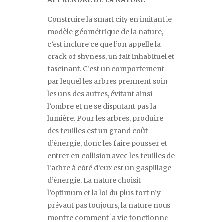
APPRENDRE DE LA NATURE
Construire la
smart city
en imitant le
modèle géométrique de la nature,
c
’
est inclure ce que l
’
on appelle la
crack of shyness
, un fait inhabituel et
fascinant. C
’
est un comportement
par lequel les arbres prennent soin
les uns des autres, évitant ainsi
l
’
ombre et ne se disputant pas la
lumière. Pour les arbres, produire
des feuilles est un grand coût
d
’
énergie, donc les faire pousser et
entrer en collision avec les feuilles de
l
’
arbre à côté d
’
eux est un gaspillage
d
’
énergie. La nature choisit
l
’
optimum et la loi du plus fort n
’
y
prévaut pas toujours, la nature nous
montre comment la vie fonctionne