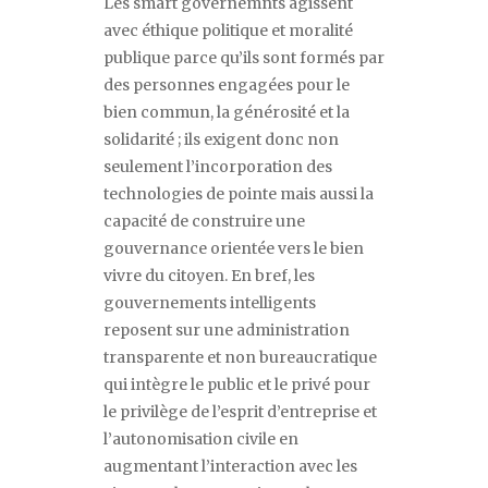
Les
smart governemnts
agissent
avec éthique politique et moralité
publique parce qu
’
ils sont formés par
des personnes engagées pour le
bien commun, la générosité et la
solidarité ; ils exigent donc non
seulement l
’
incorporation des
technologies de pointe mais aussi la
capacité de construire une
gouvernance orientée vers le bien
vivre du citoyen. En bref, les
gouvernements intelligents
reposent sur une administration
transparente et non bureaucratique
qui intègre le public et le privé pour
le privilège de l
’
esprit d
’
entreprise et
l
’
autonomisation civile en
augmentant l
’
interaction avec les