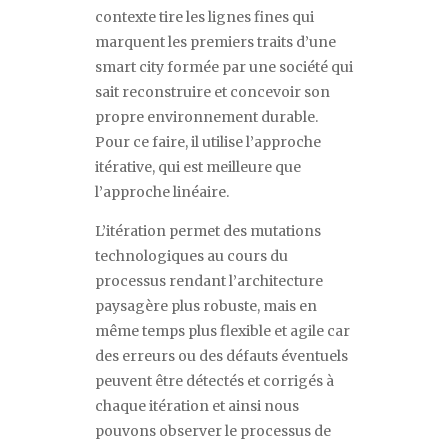
contexte tire les lignes fines qui
marquent les premiers traits d
’
une
smart city
formée par une société qui
sait reconstruire et concevoir son
propre environnement durable.
Pour ce faire, il utilise l
’
approche
itérative, qui est meilleure que
l
’
approche linéaire.
L
’
itération permet des mutations
technologiques au cours du
processus rendant l
’
architecture
paysagère plus robuste, mais en
même temps plus flexible et agile car
des erreurs ou des défauts éventuels
peuvent être détectés et corrigés à
chaque itération et ainsi nous
pouvons observer le processus de